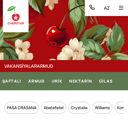
AZ
VAKANSİYALAR
ARMUD
ŞAFTALI
ARMUD
ƏRİK
NEKTARİN
GİLAS
PASA CRASANA
Abatefatel
Crystalia
Williams
Konto