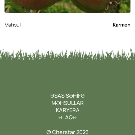
Məhsul
Karmen
ƏSAS SƏHİFƏ
MƏHSULLAR
KARYERA
ƏLAQƏ
© Cherstar 2023