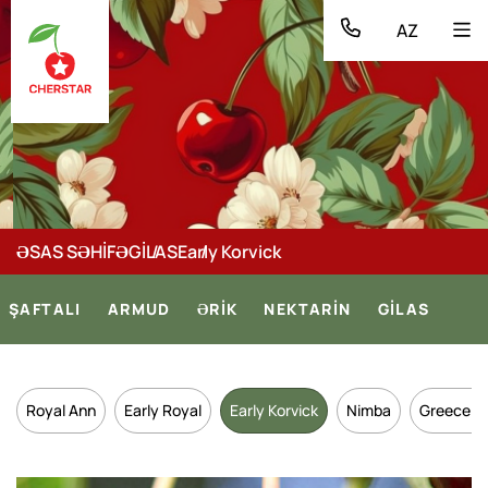
AZ
ƏSAS SƏHİFƏ
GİLAS
Early Korvick
ŞAFTALI
ARMUD
ƏRİK
NEKTARİN
GİLAS
Royal Ann
Early Royal
Early Korvick
Nimba
Greece S