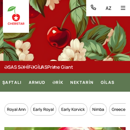
AZ
ƏSAS SƏHİFƏ
GİLAS
Prime Giant
ŞAFTALI
ARMUD
ƏRİK
NEKTARİN
GİLAS
Royal Ann
Early Royal
Early Korvick
Nimba
Greece S